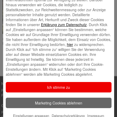
Kontos, der Beratung für eine
hinaus verwenden wir Cookies, die lediglich zu
Geldanlage oder beim
Statistikzwecken, zur Reichweitenmessung oder zur Anzeige
Finanzierungs­gespräch – als
personalisierter Inhalte genutzt werden. Detaillierte
Bankkauffrau/Bankkaufmann
Informationen über Art, Herkunft und Zweck dieser Cookies
stehst du in direktem Kontakt mit
finden Sie in unserer
Erklärung zum Datenschutz
. Durch Klick
den Kunden. Du bist ihr
auf „Einstellungen anpassen“ können Sie bestimmen, welche
kompetenter Ansprech­partner in
Cookies wir auf Grundlage Ihrer Einwilligung verwenden dürfen.
allen Geldfragen und eine wichtige Vertrauens­person. Mit deinem Know-
Sie haben außerdem die Möglichkeit, dem Einsatz von Cookies,
how
Mehr lesen
die nicht Ihrer Einwilligung bedürfen,
hier
zu widersprechen.
Durch Klick auf “Ich stimme zu“ willigen Sie der Verwendung
aller auf dieser Website einsetzbaren Cookies ein. Ihre
Einwilligung ist freiwillig. Sie können diese jederzeit in
„Einstellungen anpassen“ widerrufen oder dort Ihre Cookie-
Einstellungen ändern. Mit Klick auf “Marketing Cookies
ablehnen“ werden alle Marketing Cookies abgelehnt.
Newsletter
Ich stimme zu
Privatkunden
Firmenkunden
Marketing Cookies ablehnen
GUT für die Region
Presse-Center
Einstellungen anpassen
Datenschutzerklärung
Impressum