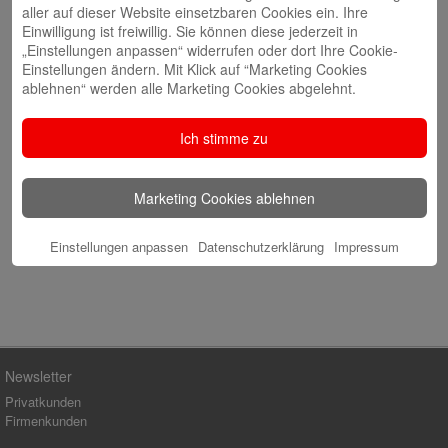
aller auf dieser Website einsetzbaren Cookies ein. Ihre
Instagram
Einwilligung ist freiwillig. Sie können diese jederzeit in
„Einstellungen anpassen“ widerrufen oder dort Ihre Cookie-
Ausbildung & Karriere
Einstellungen ändern. Mit Klick auf “Marketing Cookies
ablehnen“ werden alle Marketing Cookies abgelehnt.
Ausbildung
Duales Studium
Ich stimme zu
Bewerbungsportal
Ansprechpartner
Marketing Cookies ablehnen
Einstellungen anpassen
Datenschutzerklärung
Impressum
Newsletter
Privatkunden
Firmenkunden