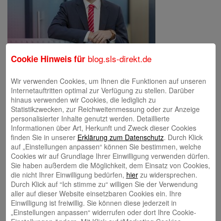
blog.sls-direkt.de
Cookie Hinweis für
Erfahrungsbericht von Marcel
Wir verwenden Cookies, um Ihnen die Funktionen auf unseren
Internetauftritten optimal zur Verfügung zu stellen. Darüber
hinaus verwenden wir Cookies, die lediglich zu
Schreibe einen Kommentar
Statistikzwecken, zur Reichweitenmessung oder zur Anzeige
Deine E-Mail-Adresse wird nicht veröffentlicht.
Erforderliche Felder
personalisierter Inhalte genutzt werden. Detaillierte
sind mit
*
markiert
Informationen über Art, Herkunft und Zweck dieser Cookies
finden Sie in unserer
Erklärung zum Datenschutz
. Durch Klick
auf „Einstellungen anpassen“ können Sie bestimmen, welche
Cookies wir auf Grundlage Ihrer Einwilligung verwenden dürfen.
Sie haben außerdem die Möglichkeit, dem Einsatz von Cookies,
die nicht Ihrer Einwilligung bedürfen,
hier
zu widersprechen.
Durch Klick auf “Ich stimme zu“ willigen Sie der Verwendung
aller auf dieser Website einsetzbaren Cookies ein. Ihre
Einwilligung ist freiwillig. Sie können diese jederzeit in
Name
*
„Einstellungen anpassen“ widerrufen oder dort Ihre Cookie-