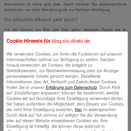
blaumachen ist keine gute Idee. Damit riskieren Sie arbeitsrechtliche
Sanktionen von einer Abmahnung bis zur fristlosen Kündigung.
Ein Gläschen Alkohol geht doch?
Für den Genuss von Bier oder Sekt gelten dieselben Regeln wie an
anderen Tagen. Alkohol dürfen Sie nur trinken, wenn es der Chef offiziell
blog.sls-direkt.de
Cookie Hinweis für
erlaubt. Auch wenn er zustimmt, sollten Sie maßhalten. Denn wenn Sie
jemanden im Rausch beleidigen oder sogar verletzen, müssen Sie mit
rechtlichen Konsequenzen rechnen. Was außerdem in keinem Fall
Wir verwenden Cookies, um Ihnen die Funktionen auf unseren
leiden darf, ist die Arbeitssicherheit.
Internetauftritten optimal zur Verfügung zu stellen. Darüber
hinaus verwenden wir Cookies, die lediglich zu
Was gilt für Verkleidung & Co?
Statistikzwecken, zur Reichweitenmessung oder zur Anzeige
personalisierter Inhalte genutzt werden. Detaillierte
Schunkeln im Bürokostüm – das geht für Sie gar nicht? Sie träumen
Informationen über Art, Herkunft und Zweck dieser Cookies
von einer Verkleidung mindestens als Häschen? Ein Recht auf
finden Sie in unserer
Erklärung zum Datenschutz
. Durch Klick
Maskerade haben Sie zwar nicht. Fragen Sie Ihren Chef, wenn Ihr Herz
auf „Einstellungen anpassen“ können Sie bestimmen, welche
am Verkleiden hängt. Sofern diese Form des Feierns in Ihrer Firma oder
Cookies wir auf Grundlage Ihrer Einwilligung verwenden dürfen.
der Region üblich ist und kein Kundenkontakt besteht, sollte der
Sie haben außerdem die Möglichkeit, dem Einsatz von Cookies,
Vorgesetzte mal ein Auge zudrücken. Seien Sie aber vorsichtig bei
die nicht Ihrer Einwilligung bedürfen,
hier
zu widersprechen.
Auswahl und Gestaltung des Kostüms: Anspielungen auf Chef oder
Durch Klick auf “Ich stimme zu“ willigen Sie der Verwendung
Kollegen sind tabu.
aller auf dieser Website einsetzbaren Cookies ein. Ihre
Einwilligung ist freiwillig. Sie können diese jederzeit in
Darf ich dem Chef die Krawatte abschneiden?