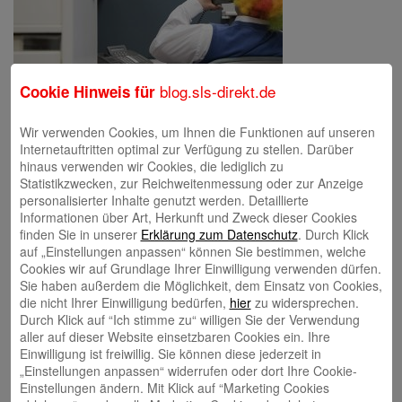
blog.sls-direkt.de
Cookie Hinweis für
Wir verwenden Cookies, um Ihnen die Funktionen auf unseren
Internetauftritten optimal zur Verfügung zu stellen. Darüber
Schreibe einen Kommentar
hinaus verwenden wir Cookies, die lediglich zu
Deine E-Mail-Adresse wird nicht veröffentlicht.
Erforderliche Felder
Statistikzwecken, zur Reichweitenmessung oder zur Anzeige
sind mit
*
markiert
personalisierter Inhalte genutzt werden. Detaillierte
Informationen über Art, Herkunft und Zweck dieser Cookies
finden Sie in unserer
Erklärung zum Datenschutz
. Durch Klick
auf „Einstellungen anpassen“ können Sie bestimmen, welche
Cookies wir auf Grundlage Ihrer Einwilligung verwenden dürfen.
Sie haben außerdem die Möglichkeit, dem Einsatz von Cookies,
die nicht Ihrer Einwilligung bedürfen,
hier
zu widersprechen.
Durch Klick auf “Ich stimme zu“ willigen Sie der Verwendung
aller auf dieser Website einsetzbaren Cookies ein. Ihre
Name
*
Einwilligung ist freiwillig. Sie können diese jederzeit in
„Einstellungen anpassen“ widerrufen oder dort Ihre Cookie-
E-Mail
*
Einstellungen ändern. Mit Klick auf “Marketing Cookies