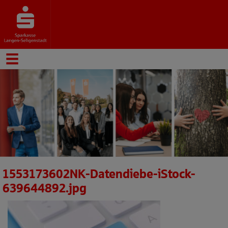
1553173602NK-Datendiebe-iStock-
639644892.jpg