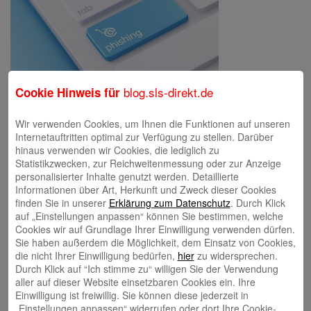
blog.sls-direkt.de
Cookie Hinweis für
image…
Wir verwenden Cookies, um Ihnen die Funktionen auf unseren
Internetauftritten optimal zur Verfügung zu stellen. Darüber
hinaus verwenden wir Cookies, die lediglich zu
Statistikzwecken, zur Reichweitenmessung oder zur Anzeige
Schreibe einen Kommentar
personalisierter Inhalte genutzt werden. Detaillierte
Deine E-Mail-Adresse wird nicht veröffentlicht.
Erforderliche Felder
Informationen über Art, Herkunft und Zweck dieser Cookies
sind mit
*
markiert
finden Sie in unserer
Erklärung zum Datenschutz
. Durch Klick
auf „Einstellungen anpassen“ können Sie bestimmen, welche
Cookies wir auf Grundlage Ihrer Einwilligung verwenden dürfen.
Sie haben außerdem die Möglichkeit, dem Einsatz von Cookies,
die nicht Ihrer Einwilligung bedürfen,
hier
zu widersprechen.
Durch Klick auf “Ich stimme zu“ willigen Sie der Verwendung
aller auf dieser Website einsetzbaren Cookies ein. Ihre
Einwilligung ist freiwillig. Sie können diese jederzeit in
„Einstellungen anpassen“ widerrufen oder dort Ihre Cookie-
Name
*