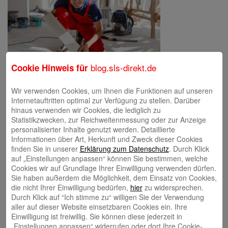
blog.sls-direkt.de
Cookie Hinweis für
image…
Wir verwenden Cookies, um Ihnen die Funktionen auf unseren
Internetauftritten optimal zur Verfügung zu stellen. Darüber
hinaus verwenden wir Cookies, die lediglich zu
Statistikzwecken, zur Reichweitenmessung oder zur Anzeige
Schreibe einen Kommentar
personalisierter Inhalte genutzt werden. Detaillierte
Deine E-Mail-Adresse wird nicht veröffentlicht.
Erforderliche Felder
Informationen über Art, Herkunft und Zweck dieser Cookies
sind mit
*
markiert
finden Sie in unserer
Erklärung zum Datenschutz
. Durch Klick
auf „Einstellungen anpassen“ können Sie bestimmen, welche
Cookies wir auf Grundlage Ihrer Einwilligung verwenden dürfen.
Sie haben außerdem die Möglichkeit, dem Einsatz von Cookies,
die nicht Ihrer Einwilligung bedürfen,
hier
zu widersprechen.
Durch Klick auf “Ich stimme zu“ willigen Sie der Verwendung
aller auf dieser Website einsetzbaren Cookies ein. Ihre
Einwilligung ist freiwillig. Sie können diese jederzeit in
„Einstellungen anpassen“ widerrufen oder dort Ihre Cookie-
Name
*