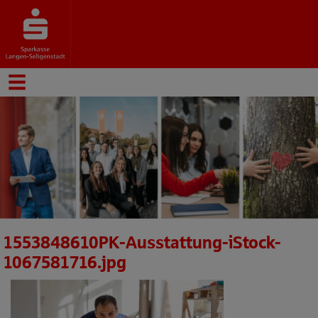
1553848610PK-Ausstattung-iStock-
1067581716.jpg