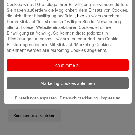
Cookies wir auf Grundlage Ihrer Einwilligung verwenden dürfen.
Sie haben außerdem die Möglichkeit, dem Einsatz von Cookies,
die nicht Ihrer Einwilligung bedürfen,
hier
zu widersprechen.
Schreibe einen Kommentar
Durch Klick auf “Ich stimme zu“ willigen Sie der Verwendung
Deine E-Mail-Adresse wird nicht veröffentlicht.
Erforderliche Felder
aller auf dieser Website einsetzbaren Cookies ein. Ihre
sind mit
*
markiert
Einwilligung ist freiwillig. Sie können diese jederzeit in
„Einstellungen anpassen“ widerrufen oder dort Ihre Cookie-
Einstellungen ändern. Mit Klick auf “Marketing Cookies
ablehnen“ werden alle Marketing Cookies abgelehnt.
Ich stimme zu
Name
*
Marketing Cookies ablehnen
E-Mail
*
Einstellungen anpassen
Datenschutzerklärung
Impressum
Website