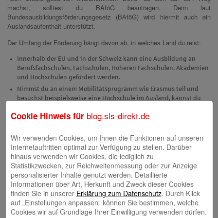
machst, solltest du BAföG beantragen. Denn laut
Bundesausbildungsförderungsgesetz (BAföG) wird hiermit auch ein
Auslandsaufenthalt unterstützt.
Der Umfang der Förderung hängt davon ab, in welches Land du reist:
Innerhalb der EU und in der Schweiz kann eine Ausbildung an
Berufsfachschulen, Fachschulen, Höheren Fachschulen, Akademien
und Hochschulen gefördert werden.
Nimmst du an einem Mobilitätsprogramm wie Erasmus teil und
besuchst beispielsweise eine Hochschule im Ausland, kannst du
ebenfalls BAföG beziehen.
blog.sls-direkt.de
Cookie Hinweis für
Wer in Deutschland studiert und außerhalb der EU einen
Auslandsaufenthalt machen möchte, ist in der Regel ein Jahr lang
Wir verwenden Cookies, um Ihnen die Funktionen auf unseren
förderungsfähig.
Internetauftritten optimal zur Verfügung zu stellen. Darüber
Auch ein Pflichtpraktikum im Ausland, das du für dein deutsches
hinaus verwenden wir Cookies, die lediglich zu
Studium benötigst und das mindestens zwölf Wochen dauert, kann
Statistikzwecken, zur Reichweitenmessung oder zur Anzeige
durch das BAföG unterstützt werden.
personalisierter Inhalte genutzt werden. Detaillierte
Die Leistungen im Überblick
Informationen über Art, Herkunft und Zweck dieser Cookies
finden Sie in unserer
Erklärung zum Datenschutz
. Durch Klick
Und was bekommst du? Das Bundesbildungsministerium nennt auf
auf „Einstellungen anpassen“ können Sie bestimmen, welche
seiner
Website
für folgende Fälle folgende Zuschläge:
Cookies wir auf Grundlage Ihrer Einwilligung verwenden dürfen.