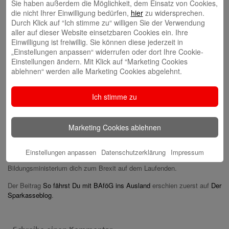
Sie haben außerdem die Möglichkeit, dem Einsatz von Cookies,
Nachweisbar notwendige Studiengebühren: bis zu 4600 Euro,
die nicht Ihrer Einwilligung bedürfen,
hier
zu widersprechen.
maximal ein Jahr lang
Durch Klick auf “Ich stimme zu“ willigen Sie der Verwendung
Reisekosten: innerhalb Europas je 250 Euro für eine Hin- und eine
aller auf dieser Website einsetzbaren Cookies ein. Ihre
Rückfahrt sowie außerhalb Europas je Fahrt 500 Euro
Einwilligung ist freiwillig. Sie können diese jederzeit in
Eventuelle Zusatzkosten der Krankenversicherung: beim Studium
„Einstellungen anpassen“ widerrufen oder dort Ihre Cookie-
monatlich bis zur Höhe des Krankenversicherungszuschlags
Einstellungen ändern. Mit Klick auf “Marketing Cookies
ablehnen“ werden alle Marketing Cookies abgelehnt.
Höhere Lebenshaltungskosten: beim Studium außerhalb der EU
und der Schweiz je nach Land differierende Auslandszuschläge.
Nimm frühzeitig Kontakt mit dem zuständigen Amt für
Ich stimme zu
Ausbildungsförderung, dem Auslandsamt, auf. Dieses Amt entscheidet,
ob du einen BAföG-Förderanspruch hast. Das
Bundesbildungsministerium empfiehlt, den Antrag auf
Marketing Cookies ablehnen
Auslandsförderung möglichst mindestens sechs Monate vor Abreise zu
stellen.
Einstellungen anpassen
Datenschutzerklärung
Impressum
Und wenn du in Großbritannien lernen und arbeiten willst?
Hier
hält das
Bildungsministerium dich zum Brexit auf dem Laufenden.
Der Beitrag
So fährst Du mit BAföG ins Ausland
erschien zuerst auf
Der
Sparkasseblog
.