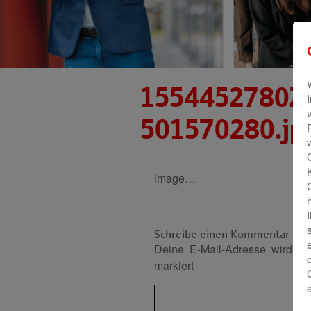
1554452780Z-
501570280.jp
image…
Schreibe einen Kommentar
Deine E-Mail-Adresse wird nich
markiert