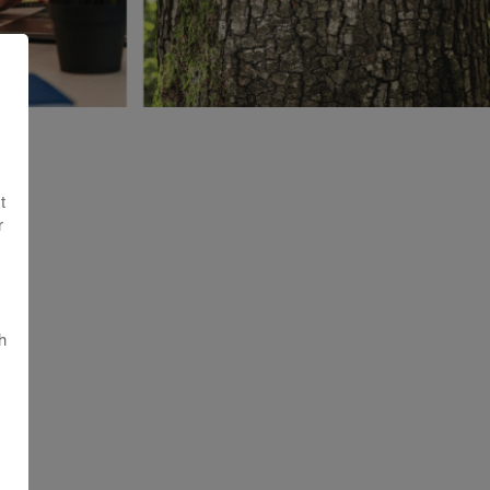
t
r
h