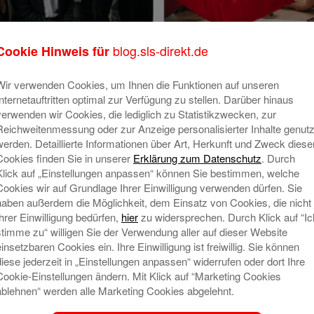
blog.sls-direkt.de
Cookie Hinweis für
Wir verwenden Cookies, um Ihnen die Funktionen auf unseren
Roaming-iStock-
Internetauftritten optimal zur Verfügung zu stellen. Darüber hinaus
verwenden wir Cookies, die lediglich zu Statistikzwecken, zur
g
Reichweitenmessung oder zur Anzeige personalisierter Inhalte genutz
werden. Detaillierte Informationen über Art, Herkunft und Zweck diese
Cookies finden Sie in unserer
Erklärung zum Datenschutz
. Durch
Klick auf „Einstellungen anpassen“ können Sie bestimmen, welche
Cookies wir auf Grundlage Ihrer Einwilligung verwenden dürfen. Sie
haben außerdem die Möglichkeit, dem Einsatz von Cookies, die nicht
Ihrer Einwilligung bedürfen,
hier
zu widersprechen. Durch Klick auf “Ic
stimme zu“ willigen Sie der Verwendung aller auf dieser Website
einsetzbaren Cookies ein. Ihre Einwilligung ist freiwillig. Sie können
t veröffentlicht.
Erforderliche Felder sind mit
*
diese jederzeit in „Einstellungen anpassen“ widerrufen oder dort Ihre
Cookie-Einstellungen ändern. Mit Klick auf “Marketing Cookies
ablehnen“ werden alle Marketing Cookies abgelehnt.