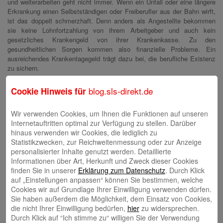
und weiterarbeiten geht nicht immer. Wenn ein Unfall oder eine längere
Erkrankung einen Selbstständigen oder Freiberufler aus der Bahn wirft,
ist das doppelt schmerzhaft. Denn anders als Angestellte bekommen
sie keine Lohnfortzahlung von ihrem Arbeitgeber und auch kein
gesetzliches Krankengeld von ihrer Krankenkasse. Zu den
gesundheitlichen Sorgen kommen also finanzielle Probleme. Ein
ausreichendes Krankentagegeld trägt dazu bei, die berufliche Existenz
zu sichern.
Die Vorzüge der Krankentagegeld-Versicherung:
blog.sls-direkt.de
Cookie Hinweis für
Sie bekommen im Krankheitsfall finanzielle Hilfe.
Wir verwenden Cookies, um Ihnen die Funktionen auf unseren
Sie können den Umfang individuell vereinbaren.
Internetauftritten optimal zur Verfügung zu stellen. Darüber
Sie können günstige Pakete abschließen.
hinaus verwenden wir Cookies, die lediglich zu
Beim Abschluss einer Krankentagegeld-Versicherung können Sie
Statistikzwecken, zur Reichweitenmessung oder zur Anzeige
vereinbaren, in welcher Höhe und ab dem wievielten Krankheitstag das
personalisierter Inhalte genutzt werden. Detaillierte
Krankentagegeld gezahlt werden soll. Damit bietet diese private
Informationen über Art, Herkunft und Zweck dieser Cookies
Absicherung genügend Gestaltungsraum für verschiedene
finden Sie in unserer
Erklärung zum Datenschutz
. Durch Klick
Berufsgruppen und Einkommensstufen, vom Existenzgründer bis zum
auf „Einstellungen anpassen“ können Sie bestimmen, welche
etablierten Unternehmer.
Cookies wir auf Grundlage Ihrer Einwilligung verwenden dürfen.
Sie haben außerdem die Möglichkeit, dem Einsatz von Cookies,
Höhe hängt vom Einkommen ab
die nicht Ihrer Einwilligung bedürfen,
hier
zu widersprechen.
Durch Klick auf “Ich stimme zu“ willigen Sie der Verwendung
Gesetzlich krankenversicherte Selbstständige können bei ihrer