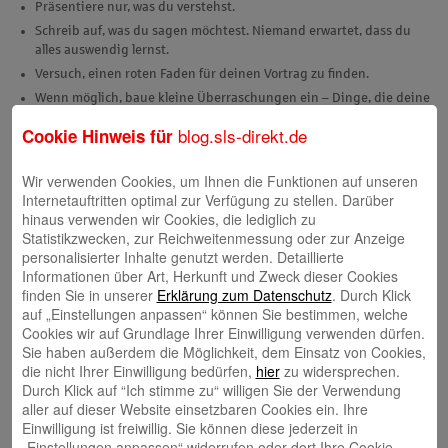
Präsentiere nur, was du verstehst.
Schreib auf, was du sagen möchtest. Niemand erwartet, dass du
alles auswendig lernst.
Versuch, einen roten Faden für deinen Vortrag zu finden.
Wenn möglich, baue kleine Überraschungen ein – Dinge, die deine
Zuhörer vermutlich noch nicht wissen.
blog.sls-direkt.de
Cookie Hinweis für
Vermeide komplizierte Sätze.
Sprich deine Zuhörer auch mal direkt an, im Sinne von „Wussten
Wir verwenden Cookies, um Ihnen die Funktionen auf unseren
Sie eigentlich, dass…“
Internetauftritten optimal zur Verfügung zu stellen. Darüber
Du arbeitest mit PowerPoint? Pack nicht zu viele Informationen auf eine
hinaus verwenden wir Cookies, die lediglich zu
Folie. Du hast jede Menge Zahlen? Visualisiere sie. Achte darauf, dass
Statistikzwecken, zur Reichweitenmessung oder zur Anzeige
du die Folien einheitlich und sauber gestaltest – und dass du nicht
personalisierter Inhalte genutzt werden. Detaillierte
einfach die Folien abliest. Das ist langweilig.
Informationen über Art, Herkunft und Zweck dieser Cookies
finden Sie in unserer
Erklärung zum Datenschutz
. Durch Klick
Probelauf für die Präsentation
auf „Einstellungen anpassen“ können Sie bestimmen, welche
Cookies wir auf Grundlage Ihrer Einwilligung verwenden dürfen.
Deine Präsentation ist fertig? Dann mach einen Probelauf. Bitte eine
Sie haben außerdem die Möglichkeit, dem Einsatz von Cookies,
Freundin oder einen Kollegen, dir zuzuhören. So merkst du, wo du
die nicht Ihrer Einwilligung bedürfen,
hier
zu widersprechen.
hängen bleibst oder verständlicher formulieren solltest.
Durch Klick auf “Ich stimme zu“ willigen Sie der Verwendung
Mach auf jeden Fall einen Technik-Check! Hast du die passenden
aller auf dieser Website einsetzbaren Cookies ein. Ihre
Kabel? Funktioniert der Presenter, also die Fernbedienung, mit der du
Einwilligung ist freiwillig. Sie können diese jederzeit in
den Computer steuerst? Sind die Folien gut lesbar? Du möchtest
„Einstellungen anpassen“ widerrufen oder dort Ihre Cookie-