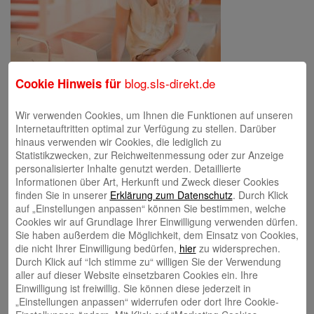
blog.sls-direkt.de
Cookie Hinweis für
image…
Wir verwenden Cookies, um Ihnen die Funktionen auf unseren
Internetauftritten optimal zur Verfügung zu stellen. Darüber
hinaus verwenden wir Cookies, die lediglich zu
Schreibe einen Kommentar
Statistikzwecken, zur Reichweitenmessung oder zur Anzeige
Deine E-Mail-Adresse wird nicht veröffentlicht.
Erforderliche Felder
personalisierter Inhalte genutzt werden. Detaillierte
sind mit
*
markiert
Informationen über Art, Herkunft und Zweck dieser Cookies
finden Sie in unserer
Erklärung zum Datenschutz
. Durch Klick
auf „Einstellungen anpassen“ können Sie bestimmen, welche
Cookies wir auf Grundlage Ihrer Einwilligung verwenden dürfen.
Sie haben außerdem die Möglichkeit, dem Einsatz von Cookies,
die nicht Ihrer Einwilligung bedürfen,
hier
zu widersprechen.
Durch Klick auf “Ich stimme zu“ willigen Sie der Verwendung
aller auf dieser Website einsetzbaren Cookies ein. Ihre
Einwilligung ist freiwillig. Sie können diese jederzeit in
Name
*
„Einstellungen anpassen“ widerrufen oder dort Ihre Cookie-