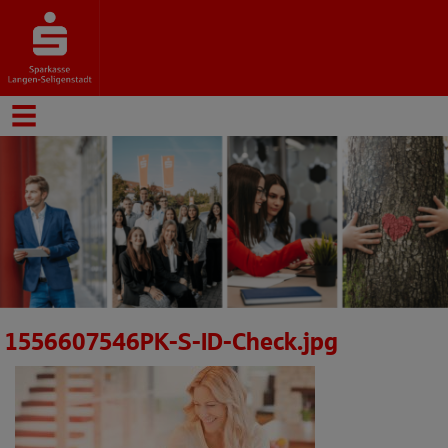
1556607546PK-S-ID-Check.jpg