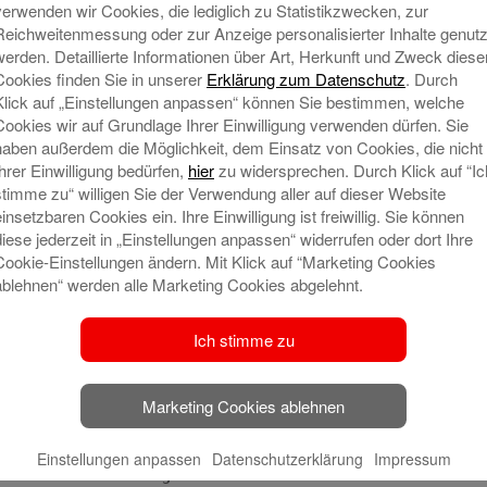
raktive Zusatzleistungen. Zum Beispiel Jobtickets, Essens
verwenden wir Cookies, die lediglich zu Statistikzwecken, zur
 diesen Extras.
Reichweitenmessung oder zur Anzeige personalisierter Inhalte genutz
werden. Detaillierte Informationen über Art, Herkunft und Zweck diese
ben ist es wichtig, dass du ordentlich verdienst. Schließlich m
Cookies finden Sie in unserer
Erklärung zum Datenschutz
. Durch
ch noch genug Geld zum Ausgehen haben. Doch neben dem rei
Klick auf „Einstellungen anpassen“ können Sie bestimmen, welche
istungen und Lohnextras, die sehr attraktiv sein können – auc
Cookies wir auf Grundlage Ihrer Einwilligung verwenden dürfen. Sie
haben außerdem die Möglichkeit, dem Einsatz von Cookies, die nicht
bei.
Ihrer Einwilligung bedürfen,
hier
zu widersprechen. Durch Klick auf “Ic
stimme zu“ willigen Sie der Verwendung aller auf dieser Website
en Verkehrsmitteln zur Arbeit? Dann kann dein Chef dir das Ti
einsetzbaren Cookies ein. Ihre Einwilligung ist freiwillig. Sie können
 im Monat ist dieses Extra sogar steuer- und abgabenfrei.
diese jederzeit in „Einstellungen anpassen“ widerrufen oder dort Ihre
, müssen auf die Gesamtsumme Steuern und Abgaben gezahlt w
Cookie-Einstellungen ändern. Mit Klick auf “Marketing Cookies
triebliche Krankenzusatzversicherung als sogenannte Sachbez
ablehnen“ werden alle Marketing Cookies abgelehnt.
 deine Mitgliedschaft im Fitnessstudio bezuschussen. Dabei ko
e ein Steuerfachmann den Vertrag prüfen. Wichtig ist außerdem, 
Ich stimme zu
 natürlich der Dienstwagen, der auch privat genutzt werden darf
Marketing Cookies ablehnen
m ländlichen Raum lebst und eine längere Anfahrt pro Tag hast.
Einstellungen anpassen
Datenschutzerklärung
Impressum
enschecks für umliegende Lokale können steuerlich interessa