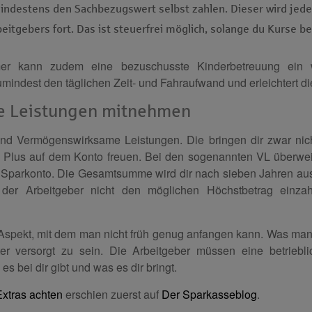
mindestens den Sachbezugswert selbst zahlen. Dieser wird jede
eitgebers fort. Das ist steuerfrei möglich, solange du Kurse bel
mer kann zudem eine bezuschusste Kinderbetreuung ein w
umindest den täglichen Zeit- und Fahraufwand und erleichtert di
 Leistungen mitnehmen
sind Vermögenswirksame Leistungen. Die bringen dir zwar nich
n Plus auf dem Konto freuen. Bei den sogenannten VL überweis
 Sparkonto. Die Gesamtsumme wird dir nach sieben Jahren aus
s der Arbeitgeber nicht den möglichen Höchstbetrag einzah
 Aspekt, mit dem man nicht früh genug anfangen kann. Was man in
r versorgt zu sein. Die Arbeitgeber müssen eine betriebli
s bei dir gibt und was es dir bringt.
Extras achten
erschien zuerst auf
Der Sparkasseblog
.