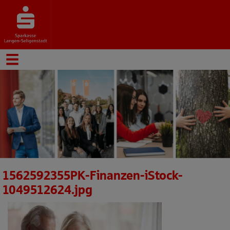
1562592355PK-Finanzen-iStock-
1049512624.jpg