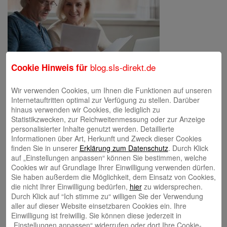
blog.sls-direkt.de
Cookie Hinweis für
image…
Wir verwenden Cookies, um Ihnen die Funktionen auf unseren
Internetauftritten optimal zur Verfügung zu stellen. Darüber
hinaus verwenden wir Cookies, die lediglich zu
Statistikzwecken, zur Reichweitenmessung oder zur Anzeige
Schreibe einen Kommentar
personalisierter Inhalte genutzt werden. Detaillierte
Deine E-Mail-Adresse wird nicht veröffentlicht.
Erforderliche Felder
Informationen über Art, Herkunft und Zweck dieser Cookies
sind mit
*
markiert
finden Sie in unserer
Erklärung zum Datenschutz
. Durch Klick
auf „Einstellungen anpassen“ können Sie bestimmen, welche
Cookies wir auf Grundlage Ihrer Einwilligung verwenden dürfen.
Sie haben außerdem die Möglichkeit, dem Einsatz von Cookies,
die nicht Ihrer Einwilligung bedürfen,
hier
zu widersprechen.
Durch Klick auf “Ich stimme zu“ willigen Sie der Verwendung
aller auf dieser Website einsetzbaren Cookies ein. Ihre
Einwilligung ist freiwillig. Sie können diese jederzeit in
„Einstellungen anpassen“ widerrufen oder dort Ihre Cookie-
Name
*