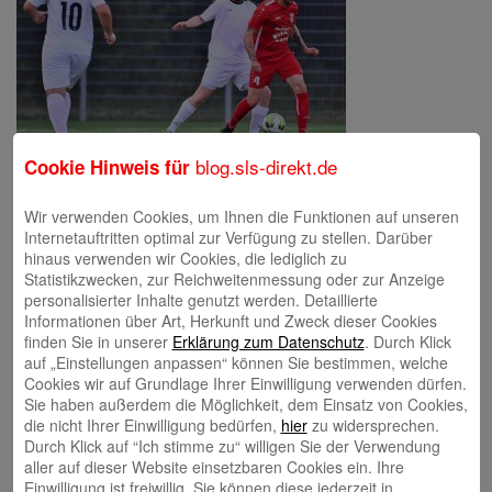
blog.sls-direkt.de
Cookie Hinweis für
Wir verwenden Cookies, um Ihnen die Funktionen auf unseren
Internetauftritten optimal zur Verfügung zu stellen. Darüber
Schreibe einen Kommentar
hinaus verwenden wir Cookies, die lediglich zu
Deine E-Mail-Adresse wird nicht veröffentlicht.
Erforderliche Felder
Statistikzwecken, zur Reichweitenmessung oder zur Anzeige
sind mit
*
markiert
personalisierter Inhalte genutzt werden. Detaillierte
Informationen über Art, Herkunft und Zweck dieser Cookies
finden Sie in unserer
Erklärung zum Datenschutz
. Durch Klick
auf „Einstellungen anpassen“ können Sie bestimmen, welche
Cookies wir auf Grundlage Ihrer Einwilligung verwenden dürfen.
Sie haben außerdem die Möglichkeit, dem Einsatz von Cookies,
die nicht Ihrer Einwilligung bedürfen,
hier
zu widersprechen.
Durch Klick auf “Ich stimme zu“ willigen Sie der Verwendung
aller auf dieser Website einsetzbaren Cookies ein. Ihre
Name
*
Einwilligung ist freiwillig. Sie können diese jederzeit in