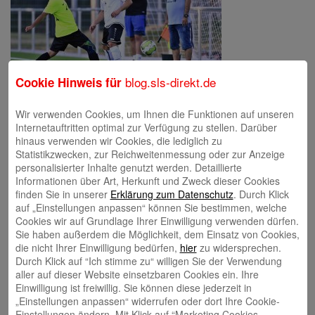
blog.sls-direkt.de
Cookie Hinweis für
Wir verwenden Cookies, um Ihnen die Funktionen auf unseren
Internetauftritten optimal zur Verfügung zu stellen. Darüber
hinaus verwenden wir Cookies, die lediglich zu
Schreibe einen Kommentar
Statistikzwecken, zur Reichweitenmessung oder zur Anzeige
Deine E-Mail-Adresse wird nicht veröffentlicht.
Erforderliche Felder
personalisierter Inhalte genutzt werden. Detaillierte
sind mit
*
markiert
Informationen über Art, Herkunft und Zweck dieser Cookies
finden Sie in unserer
Erklärung zum Datenschutz
. Durch Klick
auf „Einstellungen anpassen“ können Sie bestimmen, welche
Cookies wir auf Grundlage Ihrer Einwilligung verwenden dürfen.
Sie haben außerdem die Möglichkeit, dem Einsatz von Cookies,
die nicht Ihrer Einwilligung bedürfen,
hier
zu widersprechen.
Durch Klick auf “Ich stimme zu“ willigen Sie der Verwendung
aller auf dieser Website einsetzbaren Cookies ein. Ihre
Einwilligung ist freiwillig. Sie können diese jederzeit in
Name
*
„Einstellungen anpassen“ widerrufen oder dort Ihre Cookie-
Einstellungen ändern. Mit Klick auf “Marketing Cookies