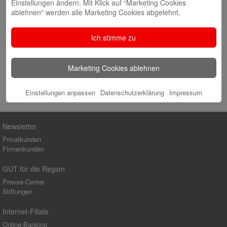
Einstellungen ändern. Mit Klick auf “Marketing Cookies
E-Mail
*
ablehnen“ werden alle Marketing Cookies abgelehnt.
Website
Ich stimme zu
Marketing Cookies ablehnen
Einstellungen anpassen
Datenschutzerklärung
Impressum
Newsletter
Privatkunden
Firmenkunden
GUT für die Region
Presse-Center
Stiftungen
Internet-Filiale
Online-Banking