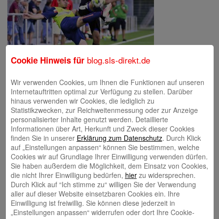
blog.sls-direkt.de
Cookie Hinweis für
Wir verwenden Cookies, um Ihnen die Funktionen auf unseren
Internetauftritten optimal zur Verfügung zu stellen. Darüber
hinaus verwenden wir Cookies, die lediglich zu
Schreibe einen Kommentar
Statistikzwecken, zur Reichweitenmessung oder zur Anzeige
Deine E-Mail-Adresse wird nicht veröffentlicht.
Erforderliche Felder
personalisierter Inhalte genutzt werden. Detaillierte
sind mit
*
markiert
Informationen über Art, Herkunft und Zweck dieser Cookies
finden Sie in unserer
Erklärung zum Datenschutz
. Durch Klick
auf „Einstellungen anpassen“ können Sie bestimmen, welche
Cookies wir auf Grundlage Ihrer Einwilligung verwenden dürfen.
Sie haben außerdem die Möglichkeit, dem Einsatz von Cookies,
die nicht Ihrer Einwilligung bedürfen,
hier
zu widersprechen.
Durch Klick auf “Ich stimme zu“ willigen Sie der Verwendung
aller auf dieser Website einsetzbaren Cookies ein. Ihre
Einwilligung ist freiwillig. Sie können diese jederzeit in
Name
*
„Einstellungen anpassen“ widerrufen oder dort Ihre Cookie-