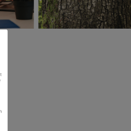
t
r
h