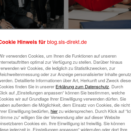
Fußball-Cup 2019.
blog.sls-direkt.de
Cookie Hinweis für
Wir verwenden Cookies, um Ihnen die Funktionen auf unseren
Internetauftritten optimal zur Verfügung zu stellen. Darüber hinaus
verwenden wir Cookies, die lediglich zu Statistikzwecken, zur
Reichweitenmessung oder zur Anzeige personalisierter Inhalte genutz
werden. Detaillierte Informationen über Art, Herkunft und Zweck diese
Cookies finden Sie in unserer
Erklärung zum Datenschutz
. Durch
Klick auf „Einstellungen anpassen“ können Sie bestimmen, welche
Cookies wir auf Grundlage Ihrer Einwilligung verwenden dürfen. Sie
haben außerdem die Möglichkeit, dem Einsatz von Cookies, die nicht
Ihrer Einwilligung bedürfen,
hier
zu widersprechen. Durch Klick auf “Ic
stimme zu“ willigen Sie der Verwendung aller auf dieser Website
einsetzbaren Cookies ein. Ihre Einwilligung ist freiwillig. Sie können
diese jederzeit in „Einstellungen anpassen“ widerrufen oder dort Ihre