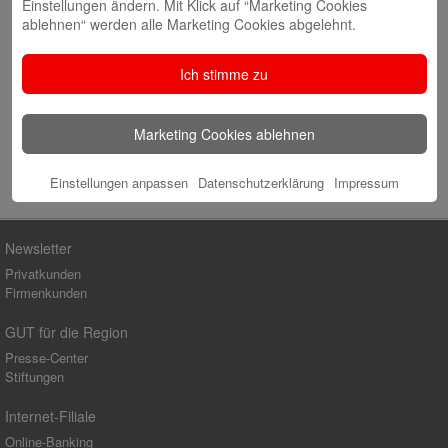
Einstellungen ändern. Mit Klick auf “Marketing Cookies
E-Mail
*
ablehnen“ werden alle Marketing Cookies abgelehnt.
Website
Ich stimme zu
Marketing Cookies ablehnen
Einstellungen anpassen
Datenschutzerklärung
Impressum
Newsletter
Privatkunden
Firmenkunden
GUT für die Region
Presse-Center
Stiftungen
Internet-Filiale
Online-Banking