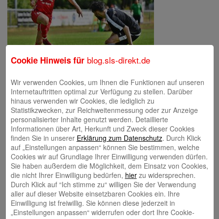
blog.sls-direkt.de
Cookie Hinweis für
Wir verwenden Cookies, um Ihnen die Funktionen auf unseren
Internetauftritten optimal zur Verfügung zu stellen. Darüber
hinaus verwenden wir Cookies, die lediglich zu
Schreibe einen Kommentar
Statistikzwecken, zur Reichweitenmessung oder zur Anzeige
Deine E-Mail-Adresse wird nicht veröffentlicht.
Erforderliche Felder
personalisierter Inhalte genutzt werden. Detaillierte
sind mit
*
markiert
Informationen über Art, Herkunft und Zweck dieser Cookies
finden Sie in unserer
Erklärung zum Datenschutz
. Durch Klick
auf „Einstellungen anpassen“ können Sie bestimmen, welche
Cookies wir auf Grundlage Ihrer Einwilligung verwenden dürfen.
Sie haben außerdem die Möglichkeit, dem Einsatz von Cookies,
die nicht Ihrer Einwilligung bedürfen,
hier
zu widersprechen.
Durch Klick auf “Ich stimme zu“ willigen Sie der Verwendung
aller auf dieser Website einsetzbaren Cookies ein. Ihre
Einwilligung ist freiwillig. Sie können diese jederzeit in
Name
*
„Einstellungen anpassen“ widerrufen oder dort Ihre Cookie-