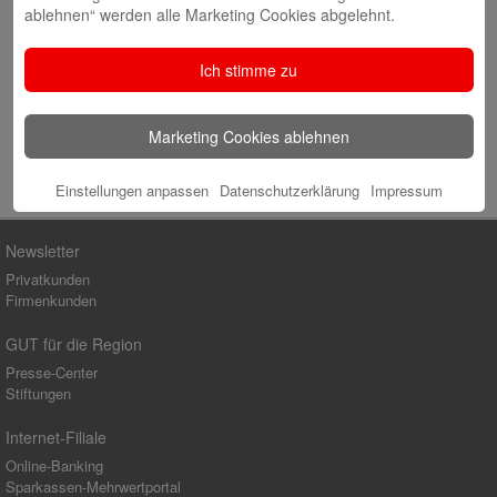
ablehnen“ werden alle Marketing Cookies abgelehnt.
Website
Ich stimme zu
Marketing Cookies ablehnen
Einstellungen anpassen
Datenschutzerklärung
Impressum
Newsletter
Privatkunden
Firmenkunden
GUT für die Region
Presse-Center
Stiftungen
Internet-Filiale
Online-Banking
Sparkassen-Mehrwertportal