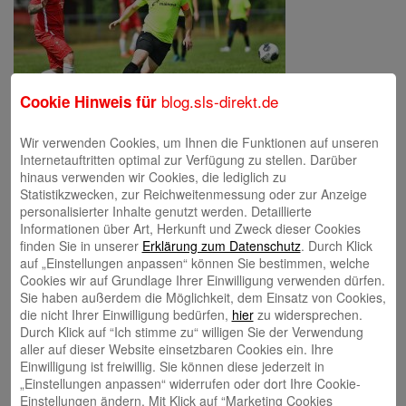
blog.sls-direkt.de
Cookie Hinweis für
Wir verwenden Cookies, um Ihnen die Funktionen auf unseren
Internetauftritten optimal zur Verfügung zu stellen. Darüber
hinaus verwenden wir Cookies, die lediglich zu
Schreibe einen Kommentar
Statistikzwecken, zur Reichweitenmessung oder zur Anzeige
Deine E-Mail-Adresse wird nicht veröffentlicht.
Erforderliche Felder
personalisierter Inhalte genutzt werden. Detaillierte
sind mit
*
markiert
Informationen über Art, Herkunft und Zweck dieser Cookies
finden Sie in unserer
Erklärung zum Datenschutz
. Durch Klick
auf „Einstellungen anpassen“ können Sie bestimmen, welche
Cookies wir auf Grundlage Ihrer Einwilligung verwenden dürfen.
Sie haben außerdem die Möglichkeit, dem Einsatz von Cookies,
die nicht Ihrer Einwilligung bedürfen,
hier
zu widersprechen.
Durch Klick auf “Ich stimme zu“ willigen Sie der Verwendung
aller auf dieser Website einsetzbaren Cookies ein. Ihre
Einwilligung ist freiwillig. Sie können diese jederzeit in
Name
*
„Einstellungen anpassen“ widerrufen oder dort Ihre Cookie-
E-Mail
*
Einstellungen ändern. Mit Klick auf “Marketing Cookies