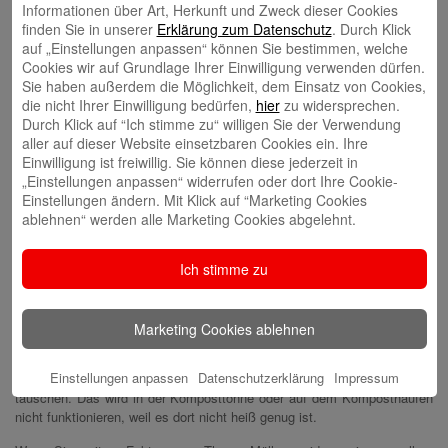
Informationen über Art, Herkunft und Zweck dieser Cookies
Nähe. Oder fragen Sie einmal an der Wursttheke im Supermarkt
finden Sie in unserer
Erklärung zum Datenschutz
. Durch Klick
oder beim Metzger, ob er bereit ist, den Einkauf in eine
auf „Einstellungen anpassen“ können Sie bestimmen, welche
mitgebrachte Dose zu legen. Einen Anspruch darauf gibt es
Cookies wir auf Grundlage Ihrer Einwilligung verwenden dürfen.
allerdings nicht. Das Problem: Ihre Dose könnte verunreinigt sein
Sie haben außerdem die Möglichkeit, dem Einsatz von Cookies,
und die Waren hinter der Theke ebenfalls verunreinigen.
die nicht Ihrer Einwilligung bedürfen,
hier
zu widersprechen.
Essen Sie viel Joghurt? Ein Joghurtzubereiter kostet nicht viel. Sie
Durch Klick auf “Ich stimme zu“ willigen Sie der Verwendung
können, wenn Sie jede Woche fünf Becher Joghurt essen, aufs Jahr
aller auf dieser Website einsetzbaren Cookies ein. Ihre
gerechnet 260 Kunststoffbecher sparen.
Einwilligung ist freiwillig. Sie können diese jederzeit in
Auch Kaffeebecher zum Mitnehmen können Sie sparen: Besorgen
„Einstellungen anpassen“ widerrufen oder dort Ihre Cookie-
Sie sich einen Becher, der aufgefüllt werden kann.
Einstellungen ändern. Mit Klick auf “Marketing Cookies
Achten Sie beim Kauf von Getränken auf Glasflaschen oder
ablehnen“ werden alle Marketing Cookies abgelehnt.
zumindest auf Flaschen, die recycelt werden. Wasser können Sie
auch einfach aus dem Hahn trinken. Haben Sie schon einmal von
Ich stimme zu
Refill
gehört? Überall, wo Sie einen blauen Wassertropfen sehen,
können Sie Ihre mitgebrachte Flasche auffüllen.
Bei Kosmetik und Putzmitteln können Sie ebenfalls
Marketing Cookies ablehnen
Plastikverpackungen sparen: Hier gibt es oft Nachfüllpackungen,
die Sie kaufen können.
Einstellungen anpassen
Datenschutzerklärung
Impressum
Lassen Sie sich nicht von dem Begriff „kompostierbares Plastik“
täuschen. Das wird in der Komposttonne oder auf dem Komposthaufen
nicht funktionieren, weil es dort nicht heiß genug ist.