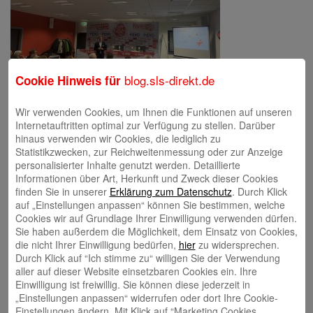
blog.sls-direkt.de
Cookie Hinweis für
Wir verwenden Cookies, um Ihnen die Funktionen auf unseren
Internetauftritten optimal zur Verfügung zu stellen. Darüber
hinaus verwenden wir Cookies, die lediglich zu
Schreibe einen Kommentar
Statistikzwecken, zur Reichweitenmessung oder zur Anzeige
Deine E-Mail-Adresse wird nicht veröffentlicht.
Erforderliche Felder
personalisierter Inhalte genutzt werden. Detaillierte
sind mit
*
markiert
Informationen über Art, Herkunft und Zweck dieser Cookies
finden Sie in unserer
Erklärung zum Datenschutz
. Durch Klick
auf „Einstellungen anpassen“ können Sie bestimmen, welche
Cookies wir auf Grundlage Ihrer Einwilligung verwenden dürfen.
Sie haben außerdem die Möglichkeit, dem Einsatz von Cookies,
die nicht Ihrer Einwilligung bedürfen,
hier
zu widersprechen.
Durch Klick auf “Ich stimme zu“ willigen Sie der Verwendung
aller auf dieser Website einsetzbaren Cookies ein. Ihre
Einwilligung ist freiwillig. Sie können diese jederzeit in
Name
*
„Einstellungen anpassen“ widerrufen oder dort Ihre Cookie-
Einstellungen ändern. Mit Klick auf “Marketing Cookies
E-Mail
*