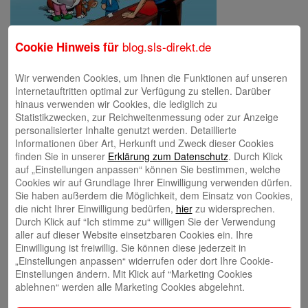
blog.sls-direkt.de
Cookie Hinweis für
Schreibe einen Kommentar
Wir verwenden Cookies, um Ihnen die Funktionen auf unseren
Deine E-Mail-Adresse wird nicht veröffentlicht.
Erforderliche Felder
Internetauftritten optimal zur Verfügung zu stellen. Darüber
sind mit
*
markiert
hinaus verwenden wir Cookies, die lediglich zu
Statistikzwecken, zur Reichweitenmessung oder zur Anzeige
personalisierter Inhalte genutzt werden. Detaillierte
Informationen über Art, Herkunft und Zweck dieser Cookies
finden Sie in unserer
Erklärung zum Datenschutz
. Durch Klick
auf „Einstellungen anpassen“ können Sie bestimmen, welche
Cookies wir auf Grundlage Ihrer Einwilligung verwenden dürfen.
Sie haben außerdem die Möglichkeit, dem Einsatz von Cookies,
die nicht Ihrer Einwilligung bedürfen,
hier
zu widersprechen.
Name
*
Durch Klick auf “Ich stimme zu“ willigen Sie der Verwendung
aller auf dieser Website einsetzbaren Cookies ein. Ihre
E-Mail
*
Einwilligung ist freiwillig. Sie können diese jederzeit in
„Einstellungen anpassen“ widerrufen oder dort Ihre Cookie-
Website
Einstellungen ändern. Mit Klick auf “Marketing Cookies
ablehnen“ werden alle Marketing Cookies abgelehnt.