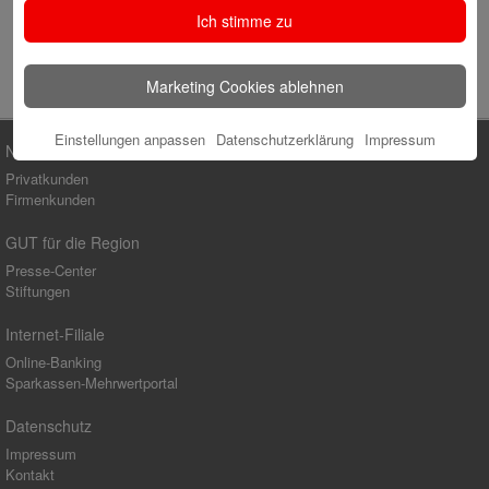
Ich stimme zu
Marketing Cookies ablehnen
Einstellungen anpassen
Datenschutzerklärung
Impressum
Newsletter
Privatkunden
Firmenkunden
GUT für die Region
Presse-Center
Stiftungen
Internet-Filiale
Online-Banking
Sparkassen-Mehrwertportal
Datenschutz
Impressum
Kontakt