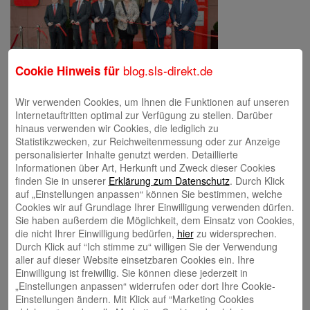
blog.sls-direkt.de
Cookie Hinweis für
Wir verwenden Cookies, um Ihnen die Funktionen auf unseren
Internetauftritten optimal zur Verfügung zu stellen. Darüber
Schreibe einen Kommentar
hinaus verwenden wir Cookies, die lediglich zu
Deine E-Mail-Adresse wird nicht veröffentlicht.
Erforderliche Felder
Statistikzwecken, zur Reichweitenmessung oder zur Anzeige
sind mit
*
markiert
personalisierter Inhalte genutzt werden. Detaillierte
Informationen über Art, Herkunft und Zweck dieser Cookies
finden Sie in unserer
Erklärung zum Datenschutz
. Durch Klick
auf „Einstellungen anpassen“ können Sie bestimmen, welche
Cookies wir auf Grundlage Ihrer Einwilligung verwenden dürfen.
Sie haben außerdem die Möglichkeit, dem Einsatz von Cookies,
die nicht Ihrer Einwilligung bedürfen,
hier
zu widersprechen.
Durch Klick auf “Ich stimme zu“ willigen Sie der Verwendung
aller auf dieser Website einsetzbaren Cookies ein. Ihre
Name
*
Einwilligung ist freiwillig. Sie können diese jederzeit in
„Einstellungen anpassen“ widerrufen oder dort Ihre Cookie-
E-Mail-Adresse
*
Einstellungen ändern. Mit Klick auf “Marketing Cookies