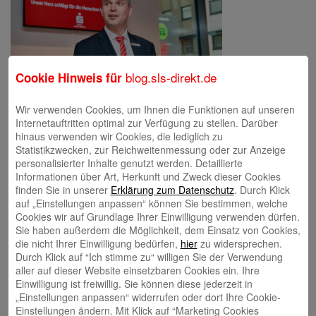
blog.sls-direkt.de
Cookie Hinweis für
Wir verwenden Cookies, um Ihnen die Funktionen auf unseren
Internetauftritten optimal zur Verfügung zu stellen. Darüber
hinaus verwenden wir Cookies, die lediglich zu
Schreibe einen Kommentar
Statistikzwecken, zur Reichweitenmessung oder zur Anzeige
Deine E-Mail-Adresse wird nicht veröffentlicht.
Erforderliche Felder
personalisierter Inhalte genutzt werden. Detaillierte
sind mit
*
markiert
Informationen über Art, Herkunft und Zweck dieser Cookies
finden Sie in unserer
Erklärung zum Datenschutz
. Durch Klick
auf „Einstellungen anpassen“ können Sie bestimmen, welche
Cookies wir auf Grundlage Ihrer Einwilligung verwenden dürfen.
Sie haben außerdem die Möglichkeit, dem Einsatz von Cookies,
die nicht Ihrer Einwilligung bedürfen,
hier
zu widersprechen.
Durch Klick auf “Ich stimme zu“ willigen Sie der Verwendung
aller auf dieser Website einsetzbaren Cookies ein. Ihre
Einwilligung ist freiwillig. Sie können diese jederzeit in
Name
*
„Einstellungen anpassen“ widerrufen oder dort Ihre Cookie-
E-Mail
*
Einstellungen ändern. Mit Klick auf “Marketing Cookies