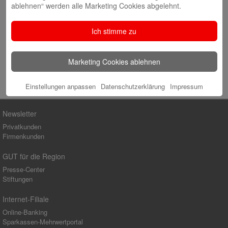
ablehnen“ werden alle Marketing Cookies abgelehnt.
Website
Ich stimme zu
Marketing Cookies ablehnen
Einstellungen anpassen
Datenschutzerklärung
Impressum
Newsletter
Privatkunden
Firmenkunden
GUT für die Region
Presse-Center
Stiftungen
Internet-Filiale
Online-Banking
Sparkassen-Mehrwertportal