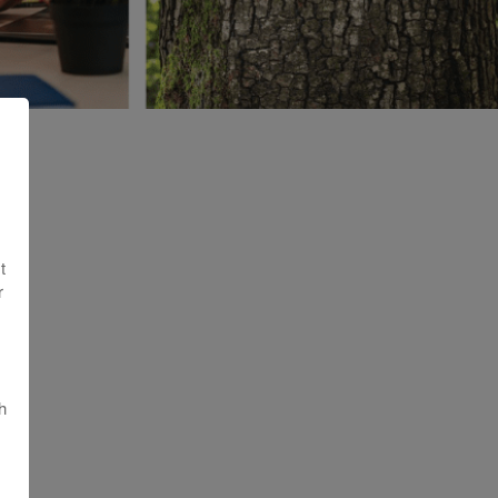
t
r
h