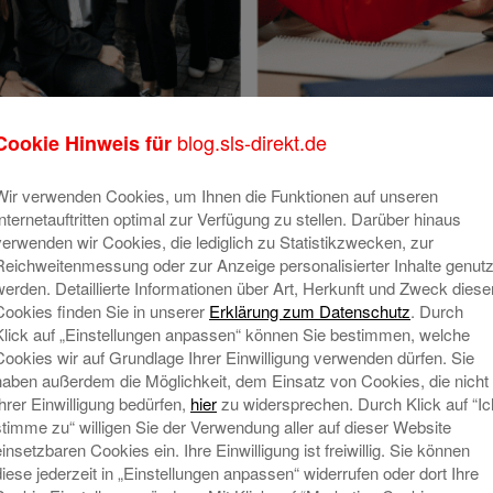
blog.sls-direkt.de
Cookie Hinweis für
C_3577
Wir verwenden Cookies, um Ihnen die Funktionen auf unseren
Internetauftritten optimal zur Verfügung zu stellen. Darüber hinaus
verwenden wir Cookies, die lediglich zu Statistikzwecken, zur
Reichweitenmessung oder zur Anzeige personalisierter Inhalte genutz
werden. Detaillierte Informationen über Art, Herkunft und Zweck diese
Cookies finden Sie in unserer
Erklärung zum Datenschutz
. Durch
Klick auf „Einstellungen anpassen“ können Sie bestimmen, welche
Cookies wir auf Grundlage Ihrer Einwilligung verwenden dürfen. Sie
haben außerdem die Möglichkeit, dem Einsatz von Cookies, die nicht
Ihrer Einwilligung bedürfen,
hier
zu widersprechen. Durch Klick auf “Ic
stimme zu“ willigen Sie der Verwendung aller auf dieser Website
einsetzbaren Cookies ein. Ihre Einwilligung ist freiwillig. Sie können
diese jederzeit in „Einstellungen anpassen“ widerrufen oder dort Ihre