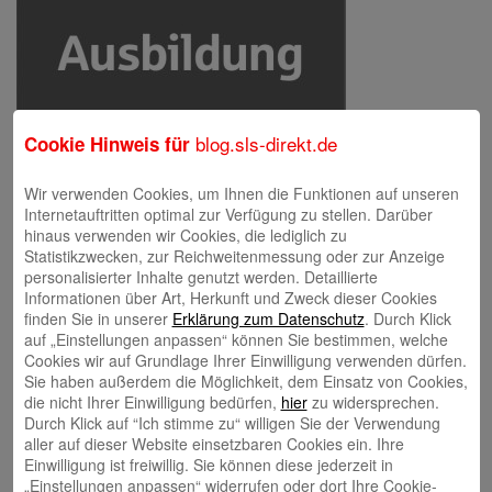
blog.sls-direkt.de
Cookie Hinweis für
Wir verwenden Cookies, um Ihnen die Funktionen auf unseren
Internetauftritten optimal zur Verfügung zu stellen. Darüber
hinaus verwenden wir Cookies, die lediglich zu
Statistikzwecken, zur Reichweitenmessung oder zur Anzeige
Schreibe einen Kommentar
personalisierter Inhalte genutzt werden. Detaillierte
Deine E-Mail-Adresse wird nicht veröffentlicht.
Erforderliche Felder
Informationen über Art, Herkunft und Zweck dieser Cookies
sind mit
*
markiert
finden Sie in unserer
Erklärung zum Datenschutz
. Durch Klick
auf „Einstellungen anpassen“ können Sie bestimmen, welche
Cookies wir auf Grundlage Ihrer Einwilligung verwenden dürfen.
Sie haben außerdem die Möglichkeit, dem Einsatz von Cookies,
die nicht Ihrer Einwilligung bedürfen,
hier
zu widersprechen.
Durch Klick auf “Ich stimme zu“ willigen Sie der Verwendung
aller auf dieser Website einsetzbaren Cookies ein. Ihre
Einwilligung ist freiwillig. Sie können diese jederzeit in
„Einstellungen anpassen“ widerrufen oder dort Ihre Cookie-
Name
*